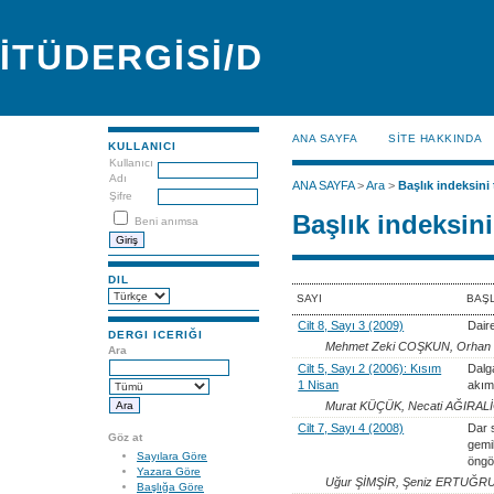
İTÜDERGİSİ/D
ANA SAYFA
SİTE HAKKINDA
KULLANICI
Kullanıcı
Adı
ANA SAYFA
>
Ara
>
Başlık indeksini 
Şifre
Başlık indeksini
Beni anımsa
DIL
SAYI
BAŞ
Cilt 8, Sayı 3 (2009)
Dair
DERGI ICERIĞI
Mehmet Zeki COŞKUN, Orhan
Ara
Cilt 5, Sayı 2 (2006): Kısım
Dalga
1 Nisan
akım
Murat KÜÇÜK, Necati AĞIRA
Cilt 7, Sayı 4 (2008)
Dar 
Göz at
gemi
Sayılara Göre
öngö
Yazara Göre
Uğur ŞİMŞİR, Şeniz ERTUĞR
Başlığa Göre