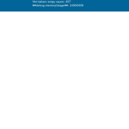
Veri tabanı sorgu sayısı: 407
##debug.memoryUsage##: 10900408