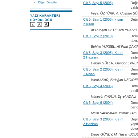
Diğer Dergiler
Cilt 5, Sayı 5 (2006)
Değe
yakl
Veysi ÖZTÜRK, A. Coşkun S
YAZI KARAKTERI
Cilt 5, Sayı 1 (2006): kısım
Deği
BÜYÜKLÜĞÜ
2 nisan
Ali Ruhşen ÇETE, Adil YÜKSE
Cilt 9, Sayı 2 (2010)
Demi
davr
Behiye YÜKSEL, Ali Fuat ÇAKI
Cilt 5, Sayı 3 (2006): Kısım
Demi
2 Haziran
sist
Hakan GÜLER, Güngör EVRE
Cilt 5, Sayı 2 (2006): Kısım
Demir
1 Nisan
indis
Varol AKAR, Erdoğan UZGİDE
Cilt 5, Sayı 4 (2006)
Demp
sınıf
Hüseyin AYGÜN, Eşref ADALI
Cilt 3, Sayı 6 (2004)
Dene
perf
Metin SAVAŞKAN, Yılmaz TAP
Cilt 5, Sayı 3 (2006): Kısım
Depre
2 Haziran
yapıl
duvar
Deniz GÜNEY, M. Hasan BO