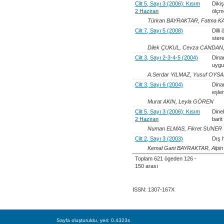
Cilt 5, Sayı 3 (2006): Kısım
Diki
2 Haziran
ölçm
Türkan BAYRAKTAR, Fatma 
Cilt 7, Sayı 5 (2008)
Dill
ster
Dilek ÇUKUL, Cevza CANDAN,
Cilt 3, Sayı 2-3-4-5 (2004)
Dina
uygu
A.Serdar YILMAZ, Yusuf OYS
Cilt 3, Sayı 6 (2004)
Dina
eşle
Murat AKIN, Leyla GÖREN
Cilt 5, Sayı 3 (2006): Kısım
Dine
2 Haziran
bari
Numan ELMAS, Fikret SUNER
Cilt 2, Sayı 3 (2003)
Dış h
Kemal Gani BAYRAKTAR, Alpi
Toplam 621 ögeden 126 -
150 arası
ISSN: 1307-167X
Sayfa oluşturuldu, yeri: 0.4323s