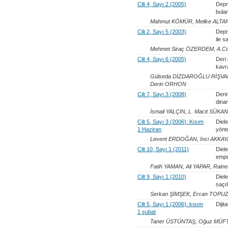
Cilt 4, Sayı 2 (2005)
Depr
bula
Mahmut KÖMÜR, Melike ALTA
Cilt 2, Sayı 5 (2003)
Depr
ile 
Mehmet Siraç ÖZERDEM, A.
Cilt 4, Sayı 6 (2005)
Deri 
kavr
Gülseda DİZDAROĞLU RİŞVA
Derin ORHON
Cilt 7, Sayı 3 (2008)
Deri
dinam
İsmail YALÇIN, L. Macit SÜKAN
Cilt 5, Sayı 3 (2006): Kısım
Diel
1 Haziran
yön
Levent ERDOĞAN, İnci AKKAY
Cilt 10, Sayı 1 (2011)
Diele
emped
Fatih YAMAN, Ali YAPAR, Rain
Cilt 9, Sayı 1 (2010)
Diele
saçı
Serkan ŞİMŞEK, Ercan TOPU
Cilt 5, Sayı 1 (2006): kısım
Dijit
1 şubat
Taner ÜSTÜNTAŞ, Oğuz MÜF