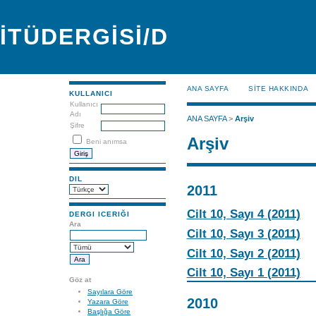
İTÜDERGİSİ/D
ANA SAYFA
SİTE HAKKINDA
KULLANICI
Kullanıcı
Adı
ANA SAYFA
>
Arşiv
Şifre
Arşiv
Beni anımsa
DIL
2011
Cilt 10, Sayı 4 (2011)
DERGI ICERIĞI
Ara
Cilt 10, Sayı 3 (2011)
Cilt 10, Sayı 2 (2011)
Cilt 10, Sayı 1 (2011)
Göz at
Sayılara Göre
2010
Yazara Göre
Başlığa Göre