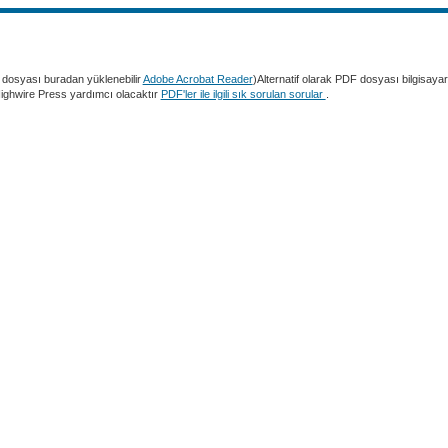
dosyası buradan yüklenebilir
Adobe Acrobat Reader
)Alternatif olarak PDF dosyası bilgisaya
 Highwire Press yardımcı olacaktır
PDF'ler ile ilgili sık sorulan sorular
.