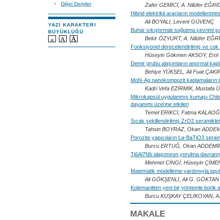
Diğer Dergiler
Zafer GEMİCİ, A. Nilüfer EĞR
Hibrid elektrikli araçların modellenmes
Ali BOYALI, Levent GÜVENÇ
YAZI KARAKTERI
Buhar sıkıştırmalı soğutma çevrimi şa
BÜYÜKLÜĞÜ
Bekir ÖZYURT, A. Nilüfer EĞ
Fonksiyonel derecelendirilmiş ve çok
Hüseyin Gökmen AKSOY, Ero
Demir grubu alaşımların anormal kapl
Behiye YÜKSEL, Ali Fuat ÇAKI
MoN-Ag nanokompozit kaplamaların trib
Kadri Vefa EZİRMİK, Mustafa
Mikrokapsül uygulanmış kumaşı Chito
dayanımı üzerine etkileri
Temel ERİKCİ, Fatma KALAO
Sıcak şekillendirilmiş ZrO2 seramikl
Tahsin BOYRAZ, Okan ADDE
Porozite yapıcıların La-BaTiO3 seram
Burcu ERTUĞ, Okan ADDEMİ
Ti6Al7Nb alaşımının yorulma davranı
Mehmet CİNGİ, Hüseyin ÇİM
Matematik modelleme yardımıyla taşıt
Ali GÖKŞENLİ, Ali G. GÖKTAN
Kolemanitten yeni bir yöntemle borik as
Burcu KUŞKAY ÇELİKOYAN, A
MAKALE