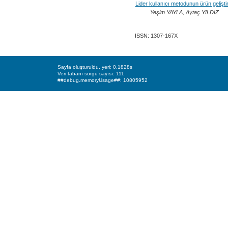
Lider kullanıcı metodunun ürün gelişt
Yeşim YAYLA, Aytaç YILDIZ
ISSN: 1307-167X
Sayfa oluşturuldu, yeri: 0.1828s
Veri tabanı sorgu sayısı: 111
##debug.memoryUsage##: 10805952