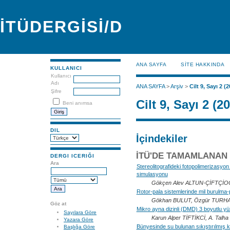
İTÜDERGİSİ/D
ANA SAYFA
SİTE HAKKINDA
KULLANICI
Kullanıcı
Adı
ANA SAYFA
>
Arşiv
>
Cilt 9, Sayı 2 (
Şifre
Cilt 9, Sayı 2 (2
Beni anımsa
DIL
İçindekiler
İTÜ'DE TAMAMLANAN
DERGI ICERIĞI
Ara
Stereolitografideki fotopolimerizasyo
simulasyonu
Gökçen Alev ALTUN-ÇİFTÇİ
Rotor-pala sistemlerinde mil burulma-p
Gökhan BULUT, Özgür TURH
Göz at
Mikro ayna dizinli (DMD) 3 boyutlu yüz
Sayılara Göre
Karun Alper TİFTİKCİ, A. Tal
Yazara Göre
Bünyesinde su bulunan sıkıştırılmış ka
Başlığa Göre