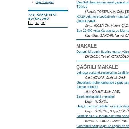
Van Gölü havzasının temel yapısal uns
Diğer Dergiler
Türkiye
Mustafa TOKER, A.M. Celal 
YAZI KARAKTERI
Küçükçekmece Lagünü'nde (İstanbul) 
BÜYÜKLÜĞÜ
çökel kayıtları
Sena AKÇER ÖN, Namık ÇAĞA
Son 20 000 yılda Karadeniz ve Marmar
Ümmühan SANCAR, Namık Ç
MAKALE
Donatılı kil zemin üzerine oturan yüze
Elif ÇİÇEK, Temel YETİMOĞLU
ÇAĞRILI MAKALE
Lefkoşa surlariçi zeminlerinin özellikle
Cavit ATALAR, Braja M. DAS
Geoteknik mühendisliğinde yapay sinir
tahmin edilmesi
Akın ÖNALP, Ersin AREL
Zemin mekaniğinin temelleri
Ergün TOĞROL
Haliç'in zemin özellikleri - yeni bir de
Ergün TOĞROL, Yalçın EYİGÜ
Silindirik bir sıvı tankının oturma per
Berrak TEYMÜR, Erdem ÜNC
Geoteknik bakış açısı ile özgün bir dep