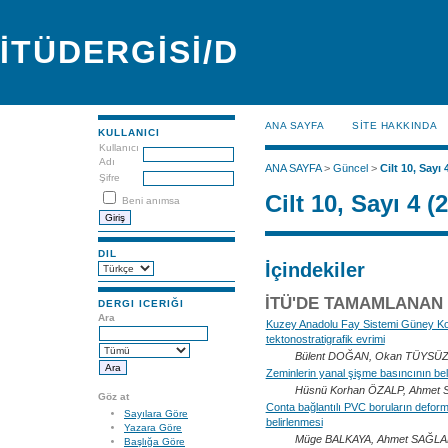
İTÜDERGİSİ/D
ANA SAYFA
SİTE HAKKINDA
KULLANICI
Kullanıcı
Adı
ANA SAYFA
>
Güncel
>
Cilt 10, Sayı 
Şifre
Cilt 10, Sayı 4 (
Beni anımsa
DIL
İçindekiler
İTÜ'DE TAMAMLANAN
DERGI ICERIĞI
Ara
Kuzey Anadolu Fay Sistemi Güney Ko
tektonostratigrafik evrimi
Bülent DOĞAN, Okan TÜYSÜ
Zeminlerin yanal şişme basıncının bel
Hüsnü Korhan ÖZALP, Ahmet
Göz at
Conta bağlantılı PVC boruların deform
Sayılara Göre
belirlenmesi
Yazara Göre
Müge BALKAYA, Ahmet SAĞLA
Başlığa Göre