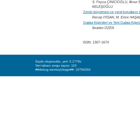
S. Feyza ÇİNİCİOĞLU, İlknur
KELEŞOĞLU
Zemin büyütmesi ve yerel koşulların s
Recep İYİSAN, M. Emre HAŞA
Galata Köprüleri ve Yeni Galata Köpr
İbrahim ÖZEN
ISSN: 1307-167X
Sayfa oluşturuldu, yeri: 0.1779s
Veri tabanı sorgu sayısı: 110
##debug.memoryUsage##: 10794264