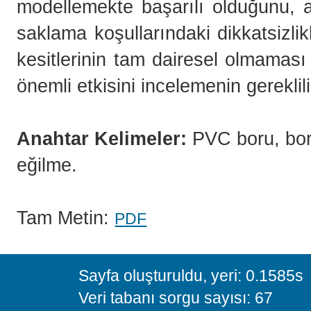
modellemekte başarılı olduğunu, a
saklama koşullarındaki dikkatsizli
kesitlerinin tam dairesel olmamas
önemli etkisini incelemenin gereklil
Anahtar Kelimeler:
PVC boru, boru
eğilme.
Tam Metin:
PDF
Sayfa oluşturuldu, yeri: 0.1585s
Veri tabanı sorgu sayısı: 67