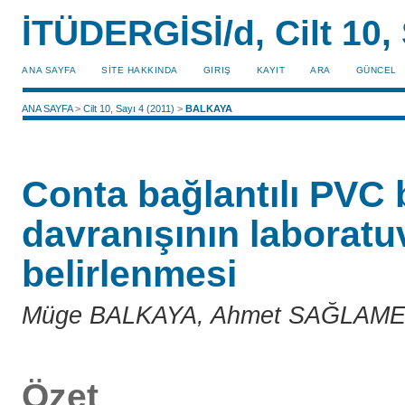
İTÜDERGİSİ/d, Cilt 10, 
ANA SAYFA
SİTE HAKKINDA
GIRIŞ
KAYIT
ARA
GÜNCEL
ANA SAYFA
>
Cilt 10, Sayı 4 (2011)
>
BALKAYA
Conta bağlantılı PVC
davranışının laboratuv
belirlenmesi
Müge BALKAYA, Ahmet SAĞLAME
Özet