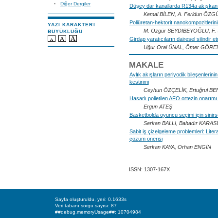
Diğer Dergiler
Düşey dar kanallarda R134a akışkan
Kemal BİLEN, A. Feridun ÖZG
Poliüretan-hektorit nanokompozitleri
YAZI KARAKTERI
M. Özgür SEYDİBEYOĞLU, F.
BÜYÜKLÜĞÜ
Girdap yaratıcıların dairesel silindir et
Uğur Oral ÜNAL, Ömer GÖRE
MAKALE
Aylık akışların periyodik bileşenlerini
kestirimi
Ceyhun ÖZÇELİK, Ertuğrul B
Hasarlı polietilen AFO ortezin onarımı ve
Ergun ATEŞ
Basketbolda oyuncu seçimi için sinirs
Serkan BALLI, Bahadır KAR
Sabit iş çizelgeleme problemleri: Lite
çözüm önerisi
Serkan KAYA, Orhan ENGİN
ISSN: 1307-167X
Sayfa oluşturuldu, yeri: 0.1633s
Veri tabanı sorgu sayısı: 87
##debug.memoryUsage##: 10704984