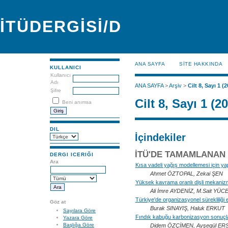
İTÜDERGİSİ/D
ANA SAYFA
SİTE HAKKINDA
KULLANICI
Kullanıcı
Adı
ANA SAYFA
>
Arşiv
>
Cilt 8, Sayı 1 (
Şifre
Cilt 8, Sayı 1 (2
Beni anımsa
DIL
İçindekiler
İTÜ'DE TAMAMLANAN
DERGI ICERIĞI
Ara
Kısa vadeli yağış modellemesi için yap
Ahmet ÖZTOPAL, Zekai ŞEN
Yüksek kavrama oranlı dişli mekanizmal
Ali İmre AYDENİZ, M.Sait YÜ
Türkiye'de organizasyonel sürekliliği e
Göz at
Burak SINAYIŞ, Haluk ERKUT
Sayılara Göre
Fındık kabuğu karbonizasyon sonuçları
Yazara Göre
Başlığa Göre
Didem ÖZÇİMEN, Ayşegül E