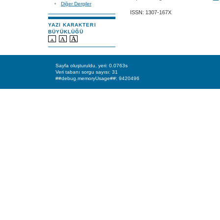
Diğer Dergiler
ISSN: 1307-167X
YAZI KARAKTERI
BÜYÜKLÜĞÜ
Sayfa oluşturuldu, yeri: 0.0763s
Veri tabanı sorgu sayısı: 31
##debug.memoryUsage##: 9420496