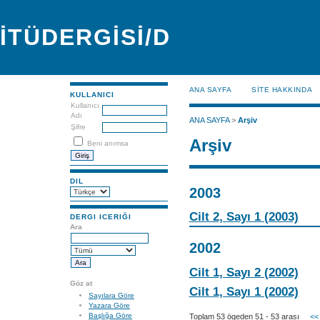
İTÜDERGİSİ/D
ANA SAYFA
SİTE HAKKINDA
KULLANICI
Kullanıcı
Adı
ANA SAYFA
>
Arşiv
Şifre
Arşiv
Beni anımsa
DIL
2003
Cilt 2, Sayı 1 (2003)
DERGI ICERIĞI
Ara
2002
Cilt 1, Sayı 2 (2002)
Göz at
Cilt 1, Sayı 1 (2002)
Sayılara Göre
Yazara Göre
Başlığa Göre
Toplam 53 ögeden 51 - 53 arası
<<