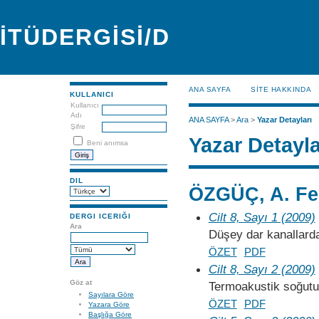
İTÜDERGİSİ/D
ANA SAYFA
SİTE HAKKINDA
KULLANICI
Kullanıcı
Adı
ANA SAYFA
>
Ara
>
Yazar Detayları
Şifre
Yazar Detayla
Beni anımsa
DIL
ÖZGÜÇ, A. Fe
Cilt 8, Sayı 1 (2009)
DERGI ICERIĞI
Ara
Düşey dar kanallard
ÖZET
PDF
Cilt 8, Sayı 2 (2009)
Göz at
Termoakustik soğutu
Sayılara Göre
ÖZET
PDF
Yazara Göre
Başlığa Göre