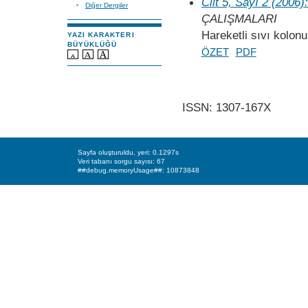
Cilt 5, Sayı 2 (2006)
Diğer Dergiler
ÇALIŞMALARI
Hareketli sıvı kolon
YAZI KARAKTERI
BÜYÜKLÜĞÜ
ÖZET
PDF
ISSN: 1307-167X
Sayfa oluşturuldu, yeri: 0.1297s
Veri tabanı sorgu sayısı: 67
##debug.memoryUsage##: 10873848