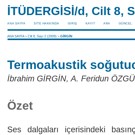
İTÜDERGİSİ/d, Cilt 8, S
ANA SAYFA
SİTE HAKKINDA
GIRIŞ
KAYIT
ARA
GÜNCEL
ANA SAYFA
>
Cilt 8, Sayı 2 (2009)
>
GİRGİN
Termoakustik soğutuc
İbrahim GİRGİN, A. Feridun ÖZG
Özet
Ses dalgaları içerisindeki basınç