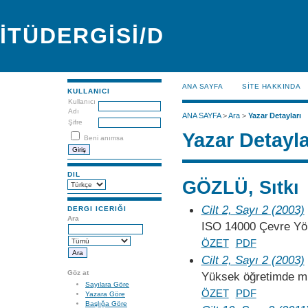
İTÜDERGİSİ/D
ANA SAYFA
SİTE HAKKINDA
KULLANICI
Kullanıcı
Adı
ANA SAYFA
>
Ara
>
Yazar Detayları
Şifre
Yazar Detayla
Beni anımsa
DIL
GÖZLÜ, Sıtkı
Cilt 2, Sayı 2 (2003)
DERGI ICERIĞI
Ara
ISO 14000 Çevre Yön
ÖZET
PDF
Cilt 2, Sayı 2 (2003)
Göz at
Yüksek öğretimde müş
Sayılara Göre
ÖZET
PDF
Yazara Göre
Başlığa Göre