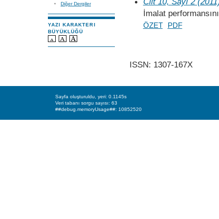
Cilt 10, Sayı 2 (2011
Diğer Dergiler
İmalat performansını
ÖZET
PDF
YAZI KARAKTERI
BÜYÜKLÜĞÜ
ISSN: 1307-167X
Sayfa oluşturuldu, yeri: 0.1145s
Veri tabanı sorgu sayısı: 63
##debug.memoryUsage##: 10852520