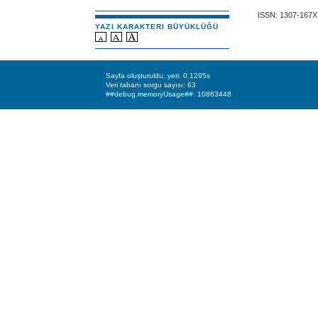
ISSN: 1307-167X
YAZI KARAKTERI BÜYÜKLÜĞÜ
Sayfa oluşturuldu, yeri: 0.1295s
Veri tabanı sorgu sayısı: 63
##debug.memoryUsage##: 10863448