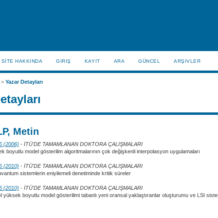
SİTE HAKKINDA
GIRIŞ
KAYIT
ARA
GÜNCEL
ARŞIVLER
>
Yazar Detayları
etayları
P, Metin
 5 (2006)
- İTÜ'DE TAMAMLANAN DOKTORA ÇALIŞMALARI
ek boyutlu model gösterilim algoritmalarının çok değişkenli interpolasyon uygulamaları
 5 (2010)
- İTÜ'DE TAMAMLANAN DOKTORA ÇALIŞMALARI
vantum sistemlerin eniyilemeli denetiminde kritik süreler
 5 (2010)
- İTÜ'DE TAMAMLANAN DOKTORA ÇALIŞMALARI
yüksek boyutlu model gösterilimi tabanlı yeni oransal yaklaştıranlar oluşturumu ve LSI sist