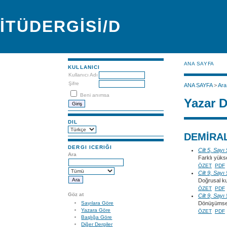
İTÜDERGİSİ/D
ANA SAYFA
KULLANICI
Kullanıcı Adı
Şifre
ANA SAYFA
>
Ara
Beni anımsa
Yazar D
DIL
DEMİRAL
DERGI ICERIĞI
Cilt 5, Sayı
Ara
Farklı yüks
ÖZET
PDF
Cilt 9, Sayı
Doğrusal ku
ÖZET
PDF
Göz at
Cilt 9, Sayı
Sayılara Göre
Dönüşümsel 
Yazara Göre
ÖZET
PDF
Başlığa Göre
Diğer Dergiler