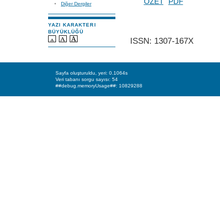
ÖZET
PDF
Diğer Dergiler
YAZI KARAKTERI
BÜYÜKLÜĞÜ
ISSN: 1307-167X
Sayfa oluşturuldu, yeri: 0.1064s
Veri tabanı sorgu sayısı: 54
##debug.memoryUsage##: 10829288