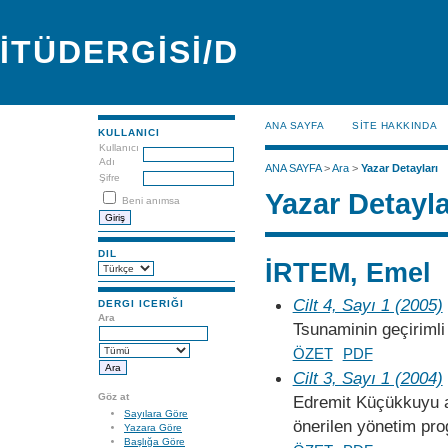
İTÜDERGİSİ/D
ANA SAYFA
SİTE HAKKINDA
KULLANICI
Kullanıcı
Adı
ANA SAYFA
>
Ara
>
Yazar Detayları
Şifre
Yazar Detayla
Beni anımsa
DIL
İRTEM, Emel
Cilt 4, Sayı 1 (2005)
DERGI ICERIĞI
Ara
Tsunaminin geçirimli
ÖZET
PDF
Cilt 3, Sayı 1 (2004)
Göz at
Edremit Küçükkuyu ara
Sayılara Göre
önerilen yönetim pr
Yazara Göre
Başlığa Göre