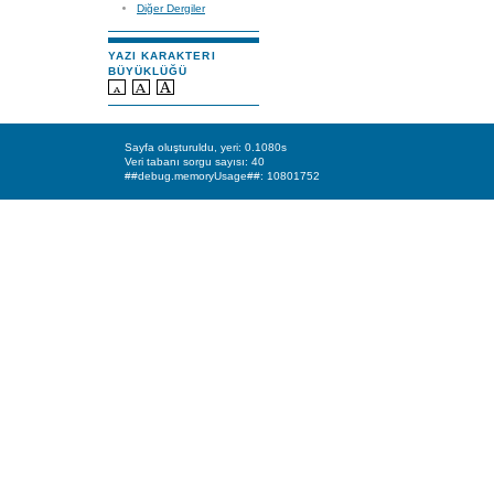
Diğer Dergiler
YAZI KARAKTERI
BÜYÜKLÜĞÜ
Sayfa oluşturuldu, yeri: 0.1080s
Veri tabanı sorgu sayısı: 40
##debug.memoryUsage##: 10801752