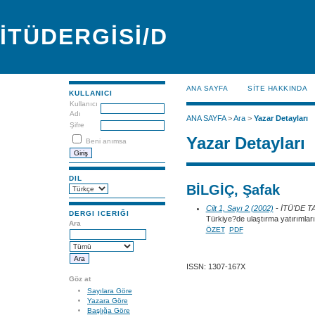
İTÜDERGİSİ/D
ANA SAYFA
SİTE HAKKINDA
KULLANICI
Kullanıcı
Adı
ANA SAYFA
>
Ara
>
Yazar Detayları
Şifre
Yazar Detayları
Beni anımsa
DIL
BİLGİÇ, Şafak
Cilt 1, Sayı 2 (2002)
- İTÜ'DE 
DERGI ICERIĞI
Türkiye?de ulaştırma yatırımların
Ara
ÖZET
PDF
ISSN: 1307-167X
Göz at
Sayılara Göre
Yazara Göre
Başlığa Göre