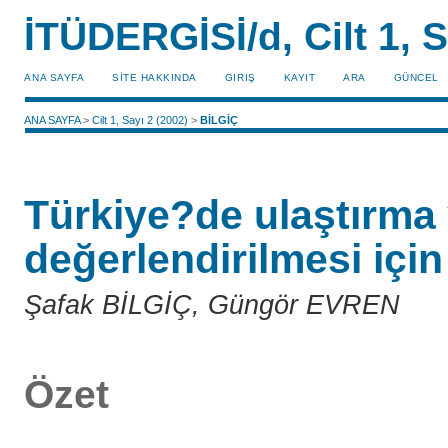
İTÜDERGİSİ/d, Cilt 1, S
ANA SAYFA
SİTE HAKKINDA
GIRIŞ
KAYIT
ARA
GÜNCEL
ANA SAYFA
>
Cilt 1, Sayı 2 (2002)
>
BİLGİÇ
Türkiye?de ulaştırma 
değerlendirilmesi için
Şafak BİLGİÇ, Güngör EVREN
Özet