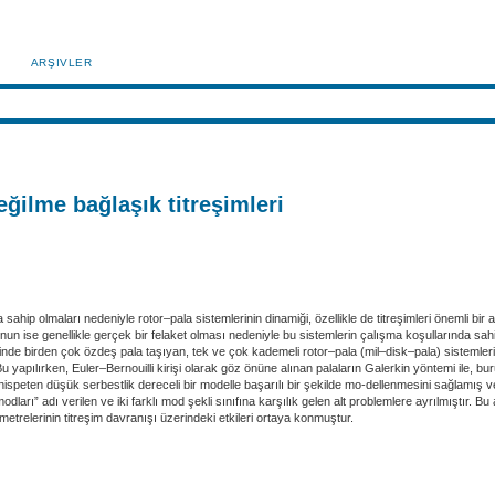
ARŞIVLER
ğilme bağlaşık titreşimleri
ahip olmaları nedeniyle rotor–pala sistemlerinin dinamiği, özellikle de titreşimleri önemli bir
un ise genellikle gerçek bir felaket olması nedeniyle bu sistemlerin çalışma koşullarında sah
 birden çok özdeş pala taşıyan, tek ve çok kademeli rotor–pala (mil–disk–pala) sistemleri el
r. Bu yapılırken, Euler–Bernouilli kirişi olarak göz önüne alınan palaların Galerkin yöntemi ile, b
peten düşük serbestlik dereceli bir modelle başarılı bir şekilde mo-dellenmesini sağlamış ve mo
ları” adı verilen ve iki farklı mod şekli sınıfına karşılık gelen alt problemlere ayrılmıştır. Bu 
ametrelerinin titreşim davranışı üzerindeki etkileri ortaya konmuştur.