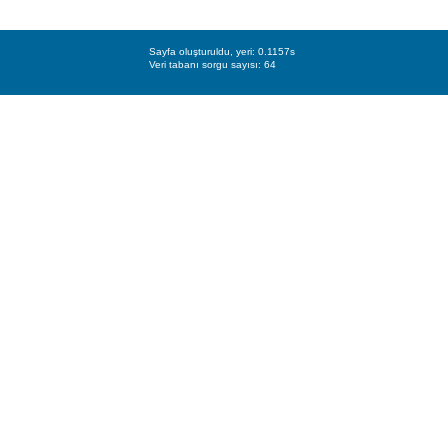
Sayfa oluşturuldu, yeri: 0.1157s
Veri tabanı sorgu sayısı: 64