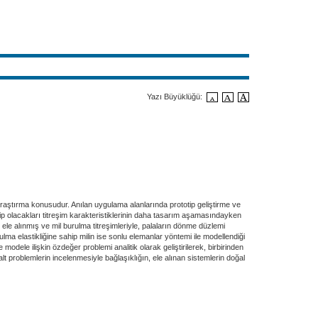
Yazı Büyüklüğü:
 araştırma konusudur. Anılan uygulama alanlarında prototip geliştirme ve
ip olacakları titreşim karakteristiklerinin daha tasarım aşamasındayken
e alınmış ve mil burulma titreşimleriyle, palaların dönme düzlemi
urulma elastikliğine sahip milin ise sonlu elemanlar yöntemi ile modellendiği
dele ilişkin özdeğer problemi analitik olarak geliştirilerek, birbirinden
alt problemlerin incelenmesiyle bağlaşıklığın, ele alınan sistemlerin doğal