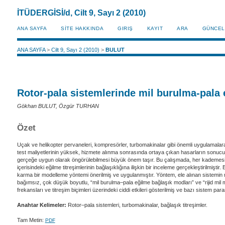
İTÜDERGİSİ/d, Cilt 9, Sayı 2 (2010)
ANA SAYFA
SİTE HAKKINDA
GIRIŞ
KAYIT
ARA
GÜNCEL
ANA SAYFA
>
Cilt 9, Sayı 2 (2010)
>
BULUT
Rotor-pala sistemlerinde mil burulma-pala e
Gökhan BULUT, Özgür TURHAN
Özet
Uçak ve helikopter pervaneleri, kompresörler, turbomakinalar gibi önemli uygulamalara s
test maliyetlerinin yüksek, hizmete alınma sonrasında ortaya çıkan hasarların sonucun
gerçeğe uygun olarak öngörülebilmesi büyük önem taşır. Bu çalışmada, her kademesinde
içerisindeki eğilme titreşimlerinin bağlaşıklığına ilişkin bir inceleme gerçekleştirilmişti
karma bir modelleme yöntemi önerilmiş ve uygulanmıştır. Yöntem, ele alınan sistemin nis
bağımsız, çok düşük boyutlu, “mil burulma–pala eğilme bağlaşık modları” ve “rijid mil mod
frekansları ve titreşim biçimleri üzerindeki ciddi etkileri gösterilmiş ve bazı sistem par
Anahtar Kelimeler:
Rotor–pala sistemleri, turbomakinalar, bağlaşık titreşimler.
Tam Metin:
PDF