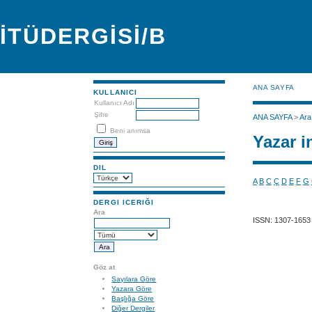
İTÜDERGİSİ/B
ANA SAYFA
KULLANICI
Kullanıcı Adı
Şifre
ANA SAYFA
>
Ara
Beni anımsa
Yazar i
DIL
A
B
C
Ç
D
E
F
G
DERGI ICERIĞI
Ara
ISSN: 1307-1653
Göz at
Sayılara Göre
Yazara Göre
Başlığa Göre
Diğer Dergiler