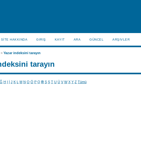
SİTE HAKKINDA
GIRIŞ
KAYIT
ARA
GÜNCEL
ARŞIVLER
>
Yazar indeksini tarayın
ndeksini tarayın
Ğ
H
I
İ
J
K
L
M
N
O
Ö
P
Q
R
S
Ş
T
U
Ü
V
W
X
Y
Z
Tümü