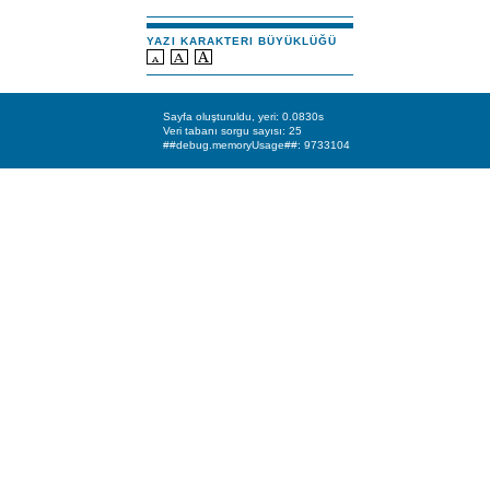
YAZI KARAKTERI BÜYÜKLÜĞÜ
Sayfa oluşturuldu, yeri: 0.0830s
Veri tabanı sorgu sayısı: 25
##debug.memoryUsage##: 9733104