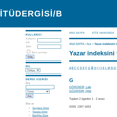
İTÜDERGİSİ/B
ANA SAYFA
SİTE HAKKINDA
KULLANICI
Kullanıcı
Adı
ANA SAYFA
>
Ara
>
Yazar indeksini t
Şifre
Yazar indeksini 
Beni anımsa
DIL
A
B
C
Ç
D
E
F
G
Ğ
H
I
İ
J
K
L
M
N
O
G
DERGI ICERIĞI
Ara
GÖRÜNÜR, Lale
GÖZAYDIN, İştar
Toplam 2 ögeden 1 - 2 arası
Göz at
ISSN: 1307-1653
Sayılara Göre
Yazara Göre
Başlığa Göre