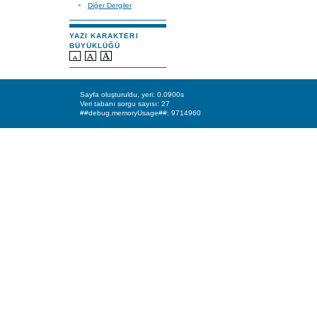
Diğer Dergiler
YAZI KARAKTERI
BÜYÜKLÜĞÜ
Sayfa oluşturuldu, yeri: 0.0900s
Veri tabanı sorgu sayısı: 27
##debug.memoryUsage##: 9714960