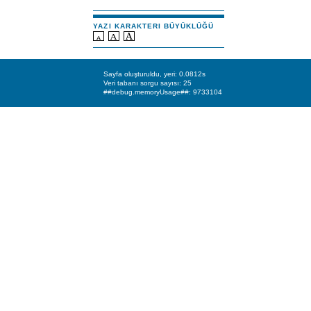
YAZI KARAKTERI BÜYÜKLÜĞÜ
Sayfa oluşturuldu, yeri: 0.0812s
Veri tabanı sorgu sayısı: 25
##debug.memoryUsage##: 9733104