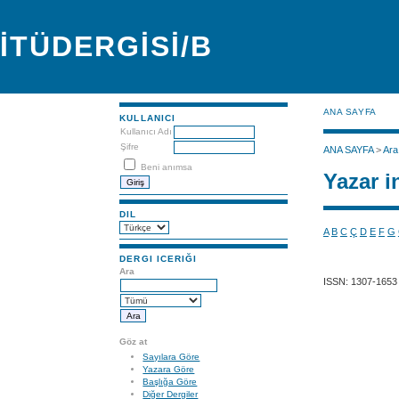
İTÜDERGİSİ/B
ANA SAYFA
KULLANICI
Kullanıcı Adı
Şifre
ANA SAYFA
>
Ara
Beni anımsa
Yazar i
DIL
A
B
C
Ç
D
E
F
G
DERGI ICERIĞI
Ara
ISSN: 1307-1653
Göz at
Sayılara Göre
Yazara Göre
Başlığa Göre
Diğer Dergiler