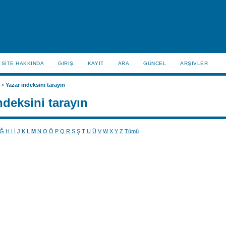
SİTE HAKKINDA
GIRIŞ
KAYIT
ARA
GÜNCEL
ARŞIVLER
>
Yazar indeksini tarayın
ndeksini tarayın
Ğ
H
I
İ
J
K
L
M
N
O
Ö
P
Q
R
S
Ş
T
U
Ü
V
W
X
Y
Z
Tümü