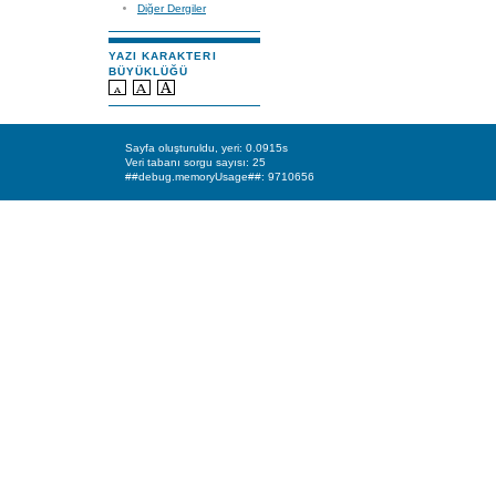
Diğer Dergiler
YAZI KARAKTERI
BÜYÜKLÜĞÜ
Sayfa oluşturuldu, yeri: 0.0915s
Veri tabanı sorgu sayısı: 25
##debug.memoryUsage##: 9710656