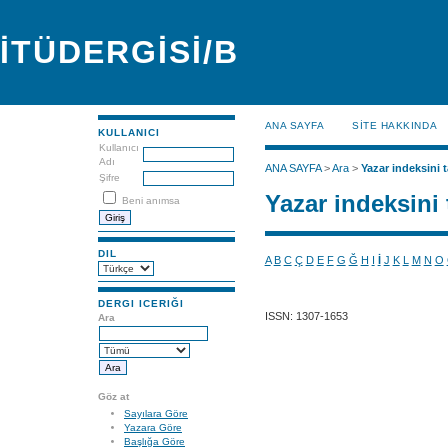
İTÜDERGİSİ/B
ANA SAYFA
SİTE HAKKINDA
KULLANICI
Kullanıcı
Adı
ANA SAYFA
>
Ara
>
Yazar indeksini t
Şifre
Yazar indeksini 
Beni anımsa
DIL
A
B
C
Ç
D
E
F
G
Ğ
H
I
İ
J
K
L
M
N
O
DERGI ICERIĞI
ISSN: 1307-1653
Ara
Göz at
Sayılara Göre
Yazara Göre
Başlığa Göre