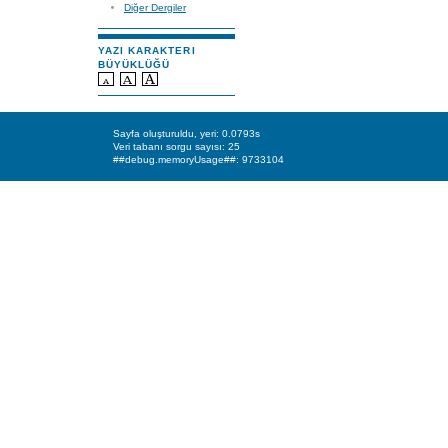
Diğer Dergiler
YAZI KARAKTERI
BÜYÜKLÜĞÜ
Sayfa oluşturuldu, yeri: 0.0793s
Veri tabanı sorgu sayısı: 25
##debug.memoryUsage##: 9733104