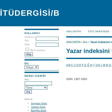
İTÜDERGİSİ/B
ANA SAYFA
SİTE HAKKINDA
KULLANICI
Kullanıcı
Adı
ANA SAYFA
>
Ara
>
Yazar indeksini t
Şifre
Yazar indeksini 
Beni anımsa
DIL
A
B
C
Ç
D
E
F
G
Ğ
H
I
İ
J
K
L
M
N
O
DERGI ICERIĞI
ISSN: 1307-1653
Ara
Göz at
Sayılara Göre
Yazara Göre
Başlığa Göre