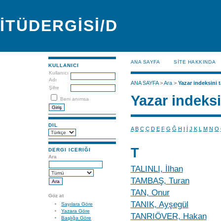
İTÜDERGİSİ/D
ANA SAYFA
SİTE HAKKINDA
KULLANICI
Kullanıcı
Adı
ANA SAYFA
>
Ara
>
Yazar indeksini t
Şifre
Yazar indeksi
Beni anımsa
DIL
A
B
C
Ç
D
E
F
G
Ğ
H
I
İ
J
K
L
M
N
O
T
DERGI ICERIĞI
Ara
TALINLI, İlhan
TAMBAŞ, Turan
TAN, Onur
Göz at
TANIK, Ayşegül
Sayılara Göre
Yazara Göre
TANRIÖVER, Hakan
Başlığa Göre