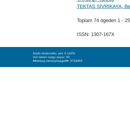
TEKTAŞ SİVRİKAYA, Be
Toplam 74 ögeden 1 - 
ISSN: 1307-167X
Sayfa oluşturuldu, yeri: 0.1185s
Veri tabanı sorgu sayısı: 50
##debug.memoryUsage##: 9734984