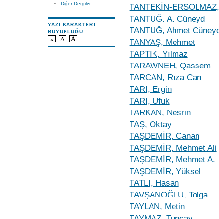
Diğer Dergiler
TANTEKİN-ERSOLMAZ, Ş
TANTUĞ, A. Cüneyd
YAZI KARAKTERI
TANTUĞ, Ahmet Cüney
BÜYÜKLÜĞÜ
TANYAŞ, Mehmet
TAPTIK, Yılmaz
TARAWNEH, Qassem
TARCAN, Rıza Can
TARI, Ergin
TARI, Ufuk
TARKAN, Nesrin
TAŞ, Oktay
TAŞDEMİR, Canan
TAŞDEMİR, Mehmet Ali
TAŞDEMİR, Mehmet A.
TAŞDEMİR, Yüksel
TATLI, Hasan
TAVŞANOĞLU, Tolga
TAYLAN, Metin
TAYMAZ, Tuncay