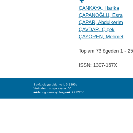
ÇANKAYA, Harika
ÇAPANOĞLU, Esra
ÇAPAR, Abdulkerim
ÇAVDAR, Çiçek
ÇAYÖREN, Mehmet
Toplam 73 ögeden 1 - 
ISSN: 1307-167X
Sayfa oluşturuldu, yeri: 0.1360s
Veri tabanı sorgu sayısı: 50
##debug.memoryUsage##: 9712256