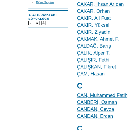
Diğer Dergiler
ÇAKAR, İhsan Arıcan
ÇAKAR, Orhan
YAZI KARAKTERI
ÇAKIR, Ali Fuat
BÜYÜKLÜĞÜ
ÇAKIR, Yüksel
ÇAKIR, Ziyadin
ÇAKMAK, Ahmet F.
ÇALDAĞ, Barış
ÇALIK, Alper T.
ÇALIŞIR, Fethi
ÇALIŞKAN, Fikret
ÇAM, Hasan
C
CAN, Muhammed Fatih
CANBERİ, Osman
CANDAN, Cevza
CANDAN, Ercan
Ç