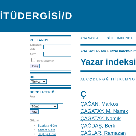
İTÜDERGİSİ/D
ANA SAYFA
SİTE HAKKINDA
KULLANICI
Kullanıcı
Adı
ANA SAYFA
>
Ara
>
Yazar indeksini t
Şifre
Yazar indeksi
Beni anımsa
DIL
A
B
C
Ç
D
E
F
G
Ğ
H
I
İ
J
K
L
M
N
O
Ç
DERGI ICERIĞI
Ara
ÇAĞAN, Markos
ÇAĞATAY, M. Namık
ÇAĞATAY, Namık
Göz at
ÇAĞDAŞ, Berk
Sayılara Göre
Yazara Göre
ÇAĞLAR, Ramazan
Başlığa Göre