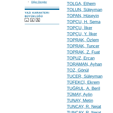
Diğer Dergiler
TOLGA, Ethem
TOLUN, Süleyman
YAZI KARAKTERI
TOPAN, Hüseyin
BÜYÜKLÜĞÜ
TOPCU, H. Sema
TOPÇU, İlker
TOPÇU, Y. İlker
TOPRAK, Özlem
TOPRAK, Tuncer
TOPRAK, Z. Fuat
TOPUZ, Ercan
TORAMAN, Ayhan
TOZ, Gönül
TUCER, Süleyman
TÜFEKÇİ, Ekrem
TUĞRUL, A. Beril
TÜMAY, Aylin
TUNAY, Metin
TUNCAY, R. Nejat
TUNCAY, R. Nejat