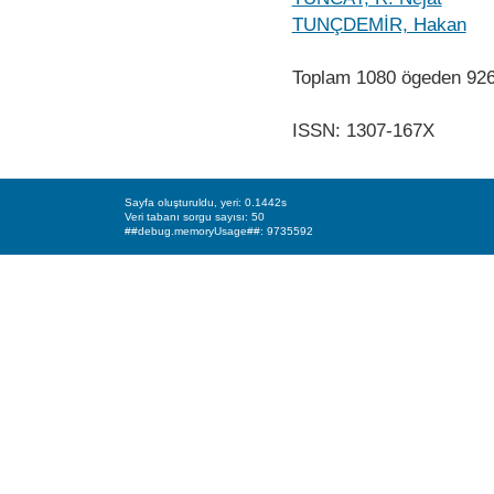
TUNÇDEMİR, Hakan
Toplam 1080 ögeden 92
ISSN: 1307-167X
Sayfa oluşturuldu, yeri: 0.1442s
Veri tabanı sorgu sayısı: 50
##debug.memoryUsage##: 9735592