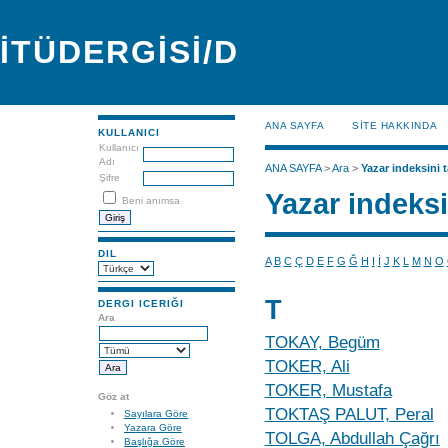
İTÜDERGİSİ/D
ANA SAYFA
SİTE HAKKINDA
KULLANICI
Kullanıcı
Adı
ANA SAYFA
>
Ara
>
Yazar indeksini t
Şifre
Yazar indeksi
Beni anımsa
DIL
A
B
C
Ç
D
E
F
G
Ğ
H
I
İ
J
K
L
M
N
O
T
DERGI ICERIĞI
Ara
TOKAY, Begüm
TOKER, Ali
TOKER, Mustafa
Göz at
TOKTAŞ PALUT, Peral
Sayılara Göre
Yazara Göre
TOLGA, Abdullah Çağrı
Başlığa Göre