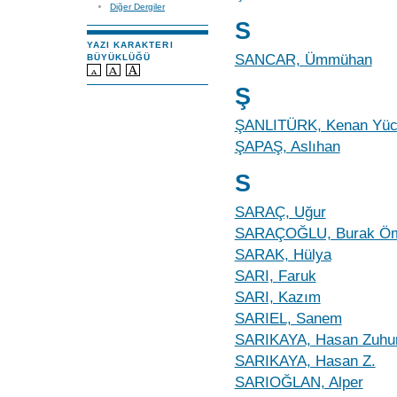
Diğer Dergiler
S
YAZI KARAKTERI
SANCAR, Ümmühan
BÜYÜKLÜĞÜ
Ş
ŞANLITÜRK, Kenan Yü
ŞAPAŞ, Aslıhan
S
SARAÇ, Uğur
SARAÇOĞLU, Burak Ö
SARAK, Hülya
SARI, Faruk
SARI, Kazım
SARIEL, Sanem
SARIKAYA, Hasan Zuhur
SARIKAYA, Hasan Z.
SARIOĞLAN, Alper