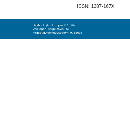
ISSN: 1307-167X
Sayfa oluşturuldu, yeri: 0.1396s
Veri tabanı sorgu sayısı: 50
##debug.memoryUsage##: 9735608