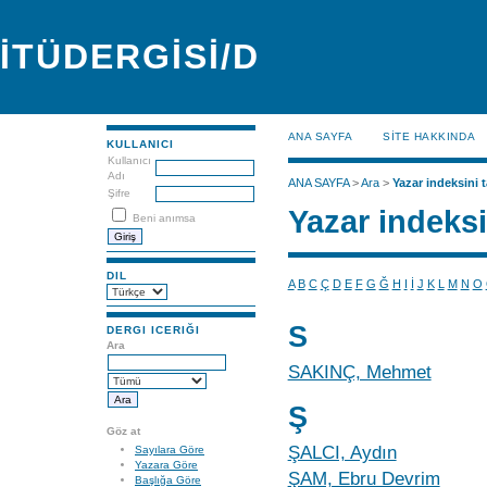
İTÜDERGİSİ/D
ANA SAYFA
SİTE HAKKINDA
KULLANICI
Kullanıcı
Adı
ANA SAYFA
>
Ara
>
Yazar indeksini t
Şifre
Yazar indeksi
Beni anımsa
DIL
A
B
C
Ç
D
E
F
G
Ğ
H
I
İ
J
K
L
M
N
O
S
DERGI ICERIĞI
Ara
SAKINÇ, Mehmet
Ş
Göz at
ŞALCI, Aydın
Sayılara Göre
Yazara Göre
ŞAM, Ebru Devrim
Başlığa Göre