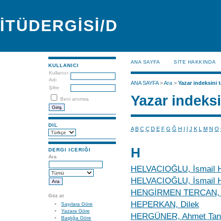
İTÜDERGİSİ/D
ANA SAYFA
SİTE HAKKINDA
KULLANICI
Kullanıcı
Adı
ANA SAYFA
>
Ara
>
Yazar indeksini t
Şifre
Yazar indeksi
Beni anımsa
DIL
A
B
C
Ç
D
E
F
G
Ğ
H
I
İ
J
K
L
M
N
O
H
DERGI ICERIĞI
Ara
HELVACIOĞLU, İsmail 
HELVACIOĞLU, İsmail 
HENGİRMEN TERCAN, 
Göz at
HEPERKAN, Dilek
Sayılara Göre
Yazara Göre
HERGÜNER, Ahmet Tan
Başlığa Göre