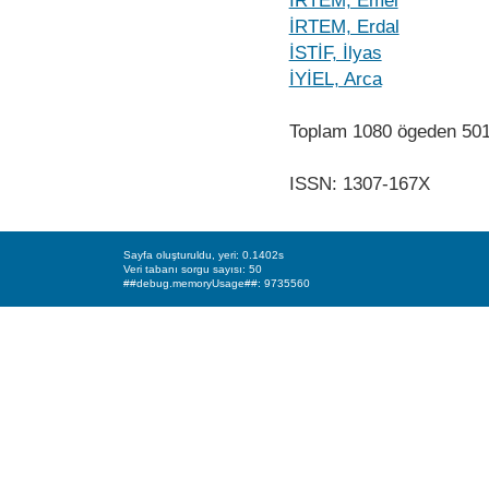
İRTEM, Emel
İRTEM, Erdal
İSTİF, İlyas
İYİEL, Arca
Toplam 1080 ögeden 50
ISSN: 1307-167X
Sayfa oluşturuldu, yeri: 0.1402s
Veri tabanı sorgu sayısı: 50
##debug.memoryUsage##: 9735560