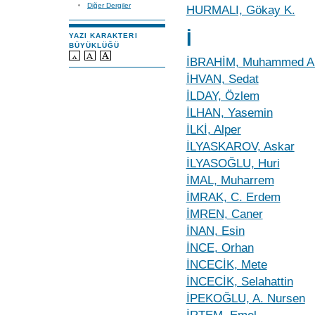
Diğer Dergiler
HURMALI, Gökay K.
İ
YAZI KARAKTERI
BÜYÜKLÜĞÜ
İBRAHİM, Muhammed Ab
İHVAN, Sedat
İLDAY, Özlem
İLHAN, Yasemin
İLKİ, Alper
İLYASKAROV, Askar
İLYASOĞLU, Huri
İMAL, Muharrem
İMRAK, C. Erdem
İMREN, Caner
İNAN, Esin
İNCE, Orhan
İNCECİK, Mete
İNCECİK, Selahattin
İPEKOĞLU, A. Nursen