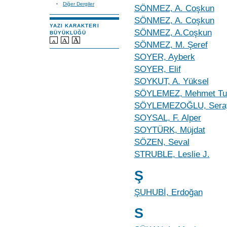
Diğer Dergiler
SÖNMEZ, A. Coşkun
SÖNMEZ, A. Coşkun
YAZI KARAKTERI
SÖNMEZ, A.Coşkun
BÜYÜKLÜĞÜ
SÖNMEZ, M. Şeref
SOYER, Ayberk
SOYER, Elif
SOYKUT, A. Yüksel
SÖYLEMEZ, Mehmet Tu
SÖYLEMEZOĞLU, Sera
SOYSAL, F. Alper
SOYTÜRK, Müjdat
SÖZEN, Seval
STRUBLE, Leslie J.
Ş
ŞUHUBİ, Erdoğan
S