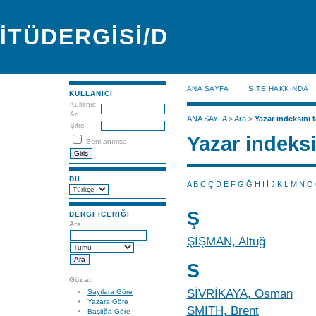
İTÜDERGİSİ/D
ANA SAYFA
SİTE HAKKINDA
KULLANICI
Kullanıcı
Adı
ANA SAYFA
>
Ara
>
Yazar indeksini t
Şifre
Yazar indeksi
Beni anımsa
DIL
A
B
C
Ç
D
E
F
G
Ğ
H
I
İ
J
K
L
M
N
O
Ş
DERGI ICERIĞI
Ara
ŞİŞMAN, Altuğ
S
Göz at
SİVRİKAYA, Osman
Sayılara Göre
Yazara Göre
SMITH, Brent
Başlığa Göre