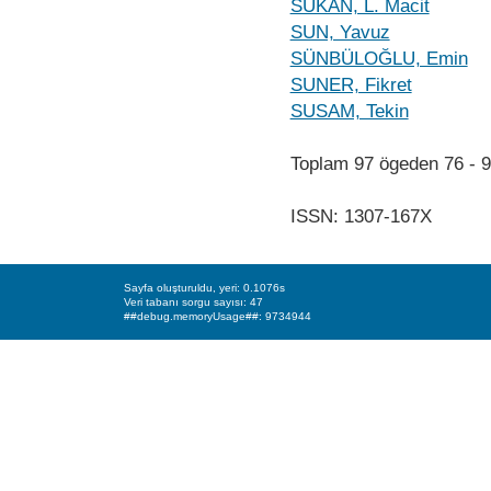
SÜKAN, L. Macit
SUN, Yavuz
SÜNBÜLOĞLU, Emin
SUNER, Fikret
SUSAM, Tekin
Toplam 97 ögeden 76 -
ISSN: 1307-167X
Sayfa oluşturuldu, yeri: 0.1076s
Veri tabanı sorgu sayısı: 47
##debug.memoryUsage##: 9734944