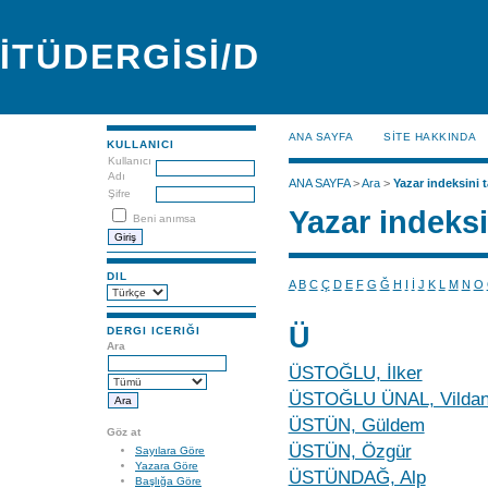
İTÜDERGİSİ/D
ANA SAYFA
SİTE HAKKINDA
KULLANICI
Kullanıcı
Adı
ANA SAYFA
>
Ara
>
Yazar indeksini t
Şifre
Yazar indeksi
Beni anımsa
DIL
A
B
C
Ç
D
E
F
G
Ğ
H
I
İ
J
K
L
M
N
O
Ü
DERGI ICERIĞI
Ara
ÜSTOĞLU, İlker
ÜSTOĞLU ÜNAL, Vilda
ÜSTÜN, Güldem
Göz at
ÜSTÜN, Özgür
Sayılara Göre
Yazara Göre
ÜSTÜNDAĞ, Alp
Başlığa Göre