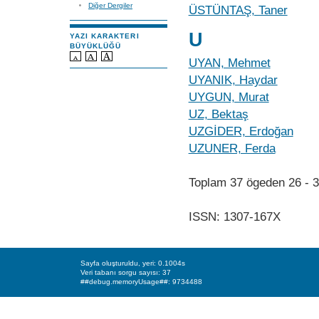
Diğer Dergiler
ÜSTÜNTAŞ, Taner
U
YAZI KARAKTERI
BÜYÜKLÜĞÜ
UYAN, Mehmet
UYANIK, Haydar
UYGUN, Murat
UZ, Bektaş
UZGİDER, Erdoğan
UZUNER, Ferda
Toplam 37 ögeden 26 -
ISSN: 1307-167X
Sayfa oluşturuldu, yeri: 0.1004s
Veri tabanı sorgu sayısı: 37
##debug.memoryUsage##: 9734488