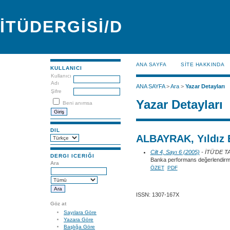
İTÜDERGİSİ/D
ANA SAYFA
SİTE HAKKINDA
KULLANICI
Kullanıcı
Adı
ANA SAYFA
>
Ara
>
Yazar Detayları
Şifre
Yazar Detayları
Beni anımsa
DIL
ALBAYRAK, Yıldız 
Cilt 4, Sayı 6 (2005)
- İTÜ'DE 
DERGI ICERIĞI
Banka performans değerlendirme
Ara
ÖZET
PDF
ISSN: 1307-167X
Göz at
Sayılara Göre
Yazara Göre
Başlığa Göre