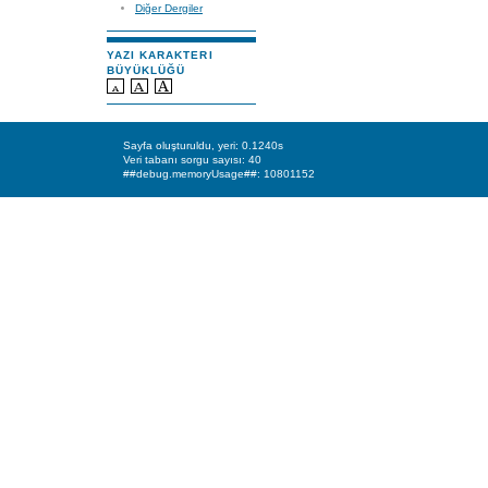
Diğer Dergiler
YAZI KARAKTERI
BÜYÜKLÜĞÜ
Sayfa oluşturuldu, yeri: 0.1240s
Veri tabanı sorgu sayısı: 40
##debug.memoryUsage##: 10801152