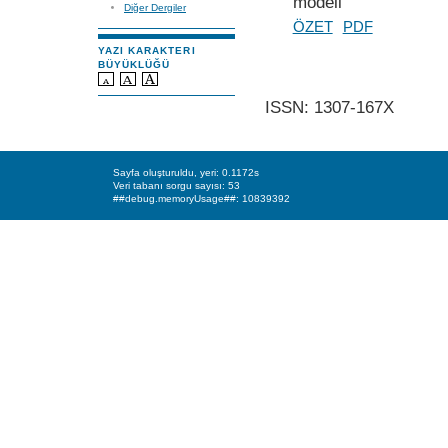
modeli
Diğer Dergiler
ÖZET
PDF
YAZI KARAKTERI
BÜYÜKLÜĞÜ
ISSN: 1307-167X
Sayfa oluşturuldu, yeri: 0.1172s
Veri tabanı sorgu sayısı: 53
##debug.memoryUsage##: 10839392