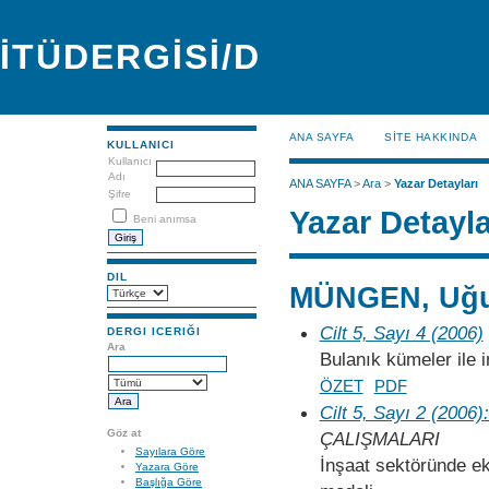
İTÜDERGİSİ/D
ANA SAYFA
SİTE HAKKINDA
KULLANICI
Kullanıcı
Adı
ANA SAYFA
>
Ara
>
Yazar Detayları
Şifre
Yazar Detayla
Beni anımsa
DIL
MÜNGEN, Uğ
Cilt 5, Sayı 4 (2006)
DERGI ICERIĞI
Ara
Bulanık kümeler ile i
ÖZET
PDF
Cilt 5, Sayı 2 (2006)
Göz at
ÇALIŞMALARI
Sayılara Göre
İnşaat sektöründe e
Yazara Göre
Başlığa Göre