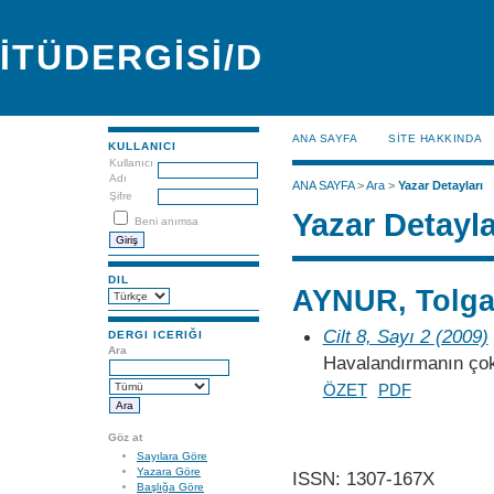
İTÜDERGİSİ/D
ANA SAYFA
SİTE HAKKINDA
KULLANICI
Kullanıcı
Adı
ANA SAYFA
>
Ara
>
Yazar Detayları
Şifre
Yazar Detayla
Beni anımsa
DIL
AYNUR, Tolga
Cilt 8, Sayı 2 (2009)
DERGI ICERIĞI
Ara
Havalandırmanın çokl
ÖZET
PDF
Göz at
Sayılara Göre
Yazara Göre
ISSN: 1307-167X
Başlığa Göre