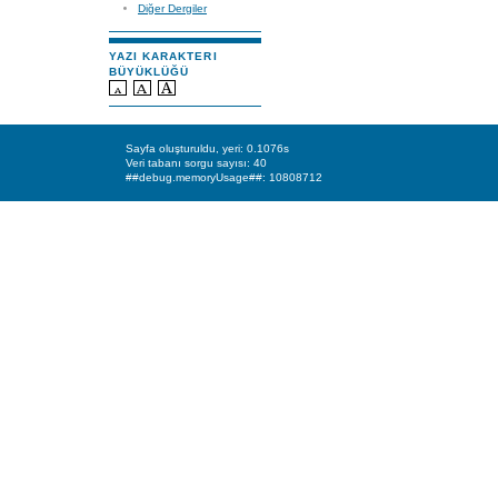
Diğer Dergiler
YAZI KARAKTERI
BÜYÜKLÜĞÜ
Sayfa oluşturuldu, yeri: 0.1076s
Veri tabanı sorgu sayısı: 40
##debug.memoryUsage##: 10808712