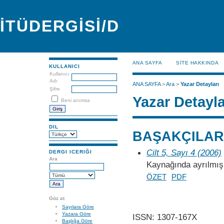
İTÜDERGİSİ/D
ANA SAYFA
SİTE HAKKINDA
KULLANICI
Kullanıcı
Adı
ANA SAYFA
>
Ara
>
Yazar Detayları
Şifre
Yazar Detayla
Beni anımsa
DIL
BAŞAKÇILARD
Cilt 5, Sayı 4 (2006)
DERGI ICERIĞI
Ara
Kaynağında ayrılmı
ÖZET
PDF
Göz at
Sayılara Göre
Yazara Göre
ISSN: 1307-167X
Başlığa Göre