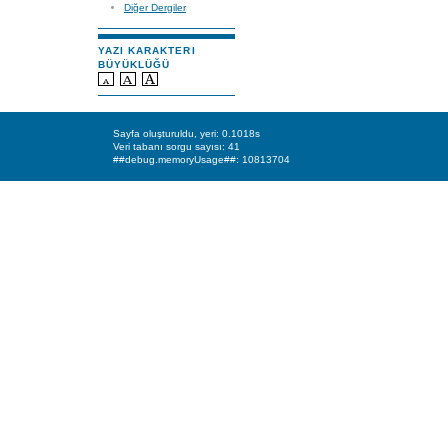
Diğer Dergiler
YAZI KARAKTERI
BÜYÜKLÜĞÜ
Sayfa oluşturuldu, yeri: 0.1018s
Veri tabanı sorgu sayısı: 41
##debug.memoryUsage##: 10813704