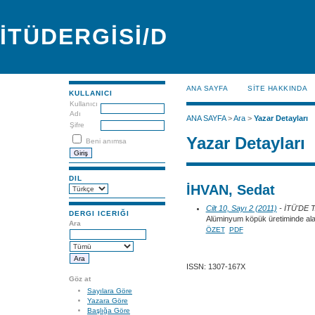
İTÜDERGİSİ/D
ANA SAYFA
SİTE HAKKINDA
KULLANICI
Kullanıcı
Adı
ANA SAYFA
>
Ara
>
Yazar Detayları
Şifre
Yazar Detayları
Beni anımsa
DIL
İHVAN, Sedat
Cilt 10, Sayı 2 (2011)
- İTÜ'DE
DERGI ICERIĞI
Alüminyum köpük üretiminde alaş
Ara
ÖZET
PDF
ISSN: 1307-167X
Göz at
Sayılara Göre
Yazara Göre
Başlığa Göre