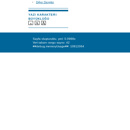
Diğer Dergiler
YAZI KARAKTERI
BÜYÜKLÜĞÜ
Sayfa oluşturuldu, yeri: 0.0988s
Veri tabanı sorgu sayısı: 42
##debug.memoryUsage##: 10812064