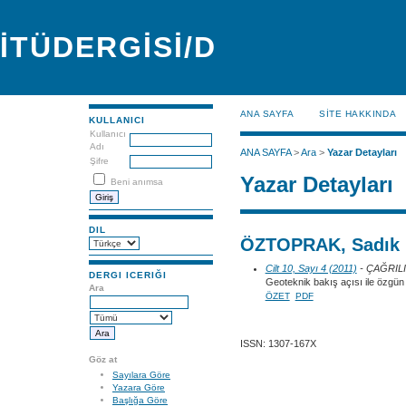
İTÜDERGİSİ/D
ANA SAYFA
SİTE HAKKINDA
KULLANICI
Kullanıcı
Adı
ANA SAYFA
>
Ara
>
Yazar Detayları
Şifre
Yazar Detayları
Beni anımsa
DIL
ÖZTOPRAK, Sadık
Cilt 10, Sayı 4 (2011)
- ÇAĞRIL
DERGI ICERIĞI
Geoteknik bakış açısı ile özgün b
Ara
ÖZET
PDF
ISSN: 1307-167X
Göz at
Sayılara Göre
Yazara Göre
Başlığa Göre