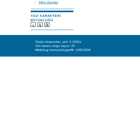
Diğer Dergiler
YAZI KARAKTERI
BÜYÜKLÜĞÜ
Sayfa oluşturuldu, yeri: 0.1062s
Veri tabanı sorgu sayısı: 42
##debug.memoryUsage##: 10812848