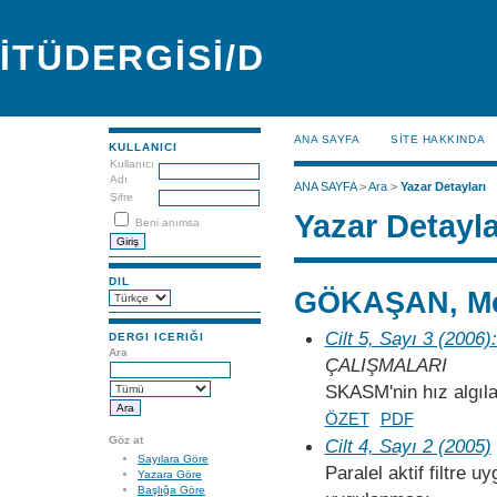
İTÜDERGİSİ/D
ANA SAYFA
SİTE HAKKINDA
KULLANICI
Kullanıcı
Adı
ANA SAYFA
>
Ara
>
Yazar Detayları
Şifre
Yazar Detayla
Beni anımsa
DIL
GÖKAŞAN, Me
Cilt 5, Sayı 3 (2006)
DERGI ICERIĞI
Ara
ÇALIŞMALARI
SKASM'nin hız algıla
ÖZET
PDF
Göz at
Cilt 4, Sayı 2 (2005)
Sayılara Göre
Paralel aktif filtre 
Yazara Göre
Başlığa Göre