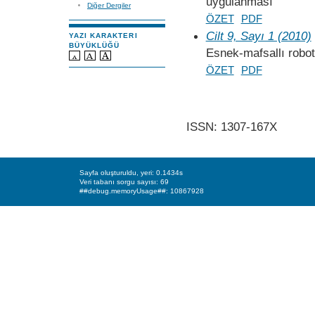
uygulanması
Diğer Dergiler
ÖZET
PDF
Cilt 9, Sayı 1 (2010)
YAZI KARAKTERI
BÜYÜKLÜĞÜ
Esnek-mafsallı robot
ÖZET
PDF
ISSN: 1307-167X
Sayfa oluşturuldu, yeri: 0.1434s
Veri tabanı sorgu sayısı: 69
##debug.memoryUsage##: 10867928