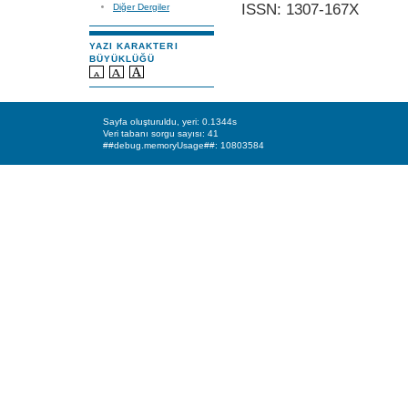
ISSN: 1307-167X
Diğer Dergiler
YAZI KARAKTERI
BÜYÜKLÜĞÜ
Sayfa oluşturuldu, yeri: 0.1344s
Veri tabanı sorgu sayısı: 41
##debug.memoryUsage##: 10803584