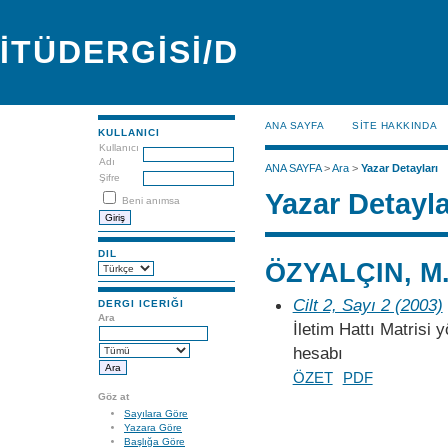
İTÜDERGİSİ/D
ANA SAYFA
SİTE HAKKINDA
KULLANICI
Kullanıcı
Adı
ANA SAYFA
>
Ara
>
Yazar Detayları
Şifre
Yazar Detayla
Beni anımsa
DIL
ÖZYALÇIN, M.
Cilt 2, Sayı 2 (2003)
DERGI ICERIĞI
Ara
İletim Hattı Matrisi 
hesabı
ÖZET
PDF
Göz at
Sayılara Göre
Yazara Göre
Başlığa Göre