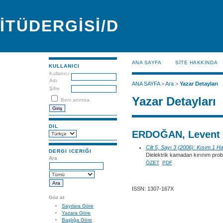
İTÜDERGİSİ/D
ANA SAYFA
SİTE HAKKINDA
KULLANICI
Kullanıcı
Adı
ANA SAYFA
>
Ara
>
Yazar Detayları
Şifre
Yazar Detayları
Beni anımsa
DIL
ERDOĞAN, Levent
Cilt 5, Sayı 3 (2006): Kısım 1 H
DERGI ICERIĞI
Dielektrik kamadan kırınım prob
Ara
ÖZET
PDF
ISSN: 1307-167X
Göz at
Sayılara Göre
Yazara Göre
Başlığa Göre