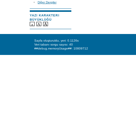
Diğer Dergiler
YAZI KARAKTERI
BÜYÜKLÜĞÜ
Sayfa oluşturuldu, yeri: 0.1126s
Veri tabanı sorgu sayısı: 40
##debug.memoryUsage##: 10809712