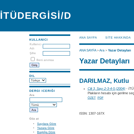
İTÜDERGİSİ/D
ANA SAYFA
SİTE HAKKINDA
KULLANICI
Kullanıcı
Adı
ANA SAYFA
>
Ara
>
Yazar Detayları
Şifre
Yazar Detayları
Beni anımsa
DIL
DARILMAZ, Kutlu
Cilt 3, Sayı 2-3-4-5 (2004)
- İT
DERGI ICERIĞI
Plakların hesabı için gerilme seç
Ara
ÖZET
PDF
ISSN: 1307-167X
Göz at
Sayılara Göre
Yazara Göre
Başlığa Göre