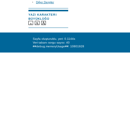
Diğer Dergiler
YAZI KARAKTERI
BÜYÜKLÜĞÜ
Sayfa oluşturuldu, yeri: 0.1144s
Veri tabanı sorgu sayısı: 40
##debug.memoryUsage##: 10801928