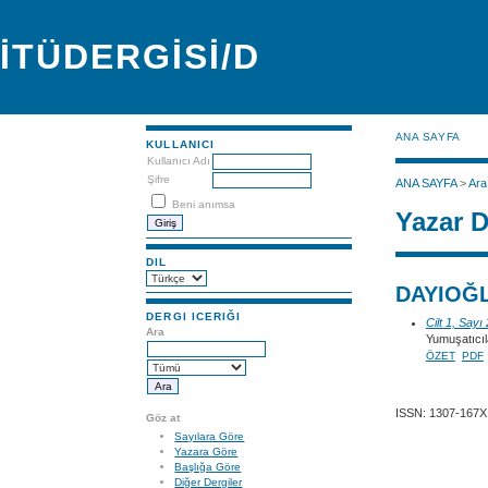
İTÜDERGİSİ/D
ANA SAYFA
KULLANICI
Kullanıcı Adı
Şifre
ANA SAYFA
>
Ara
Beni anımsa
Yazar D
DIL
DAYIOĞL
DERGI ICERIĞI
Cilt 1, Sayı
Ara
Yumuşatıcıl
ÖZET
PDF
ISSN: 1307-167X
Göz at
Sayılara Göre
Yazara Göre
Başlığa Göre
Diğer Dergiler