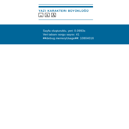
YAZI KARAKTERI BÜYÜKLÜĞÜ
Sayfa oluşturuldu, yeri: 0.0993s
Veri tabanı sorgu sayısı: 41
##debug.memoryUsage##: 10804016