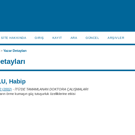
SİTE HAKKINDA
GIRIŞ
KAYIT
ARA
GÜNCEL
ARŞIVLER
>
Yazar Detayları
etayları
U, Habip
 2 (2002)
- İTÜ'DE TAMAMLANAN DOKTORA ÇALIŞMALARI
arın örme kumaşın güç tutuşurluk özelliklerine etkisi