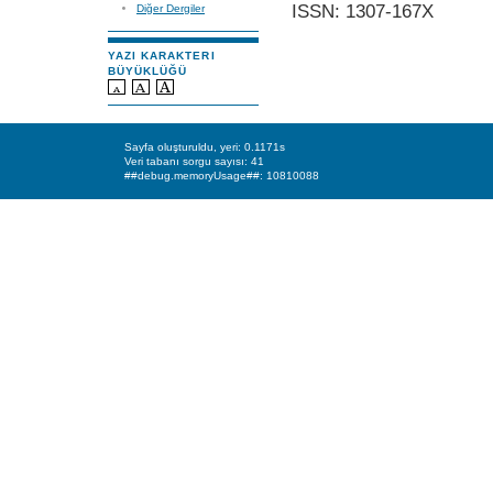
ISSN: 1307-167X
Diğer Dergiler
YAZI KARAKTERI
BÜYÜKLÜĞÜ
Sayfa oluşturuldu, yeri: 0.1171s
Veri tabanı sorgu sayısı: 41
##debug.memoryUsage##: 10810088