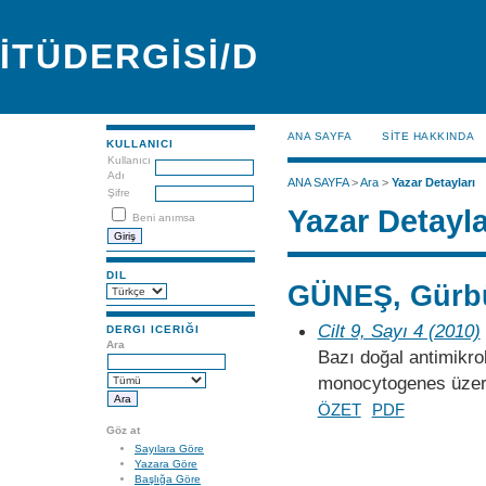
İTÜDERGİSİ/D
ANA SAYFA
SİTE HAKKINDA
KULLANICI
Kullanıcı
Adı
ANA SAYFA
>
Ara
>
Yazar Detayları
Şifre
Yazar Detayla
Beni anımsa
DIL
GÜNEŞ, Gürb
Cilt 9, Sayı 4 (2010)
DERGI ICERIĞI
Ara
Bazı doğal antimikrob
monocytogenes üzerin
ÖZET
PDF
Göz at
Sayılara Göre
Yazara Göre
Başlığa Göre