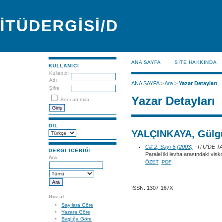
İTÜDERGİSİ/D
ANA SAYFA
SİTE HAKKINDA
KULLANICI
Kullanıcı
Adı
ANA SAYFA
>
Ara
>
Yazar Detayları
Şifre
Yazar Detayları
Beni anımsa
DIL
YALÇINKAYA, Gülg
Cilt 2, Sayı 5 (2003)
- İTÜ'DE 
DERGI ICERIĞI
Paralel iki levha arasındaki vis
Ara
ÖZET
PDF
ISSN: 1307-167X
Göz at
Sayılara Göre
Yazara Göre
Başlığa Göre