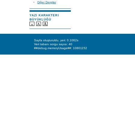
Diğer Dergiler
YAZI KARAKTERI
BÜYÜKLÜĞÜ
Sayfa oluşturuldu, yeri: 0.1062s
Veri tabanı sorgu sayısı: 40
##debug.memoryUsage##: 10801152