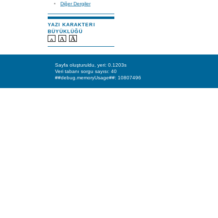
Diğer Dergiler
YAZI KARAKTERI
BÜYÜKLÜĞÜ
Sayfa oluşturuldu, yeri: 0.1203s
Veri tabanı sorgu sayısı: 40
##debug.memoryUsage##: 10807496