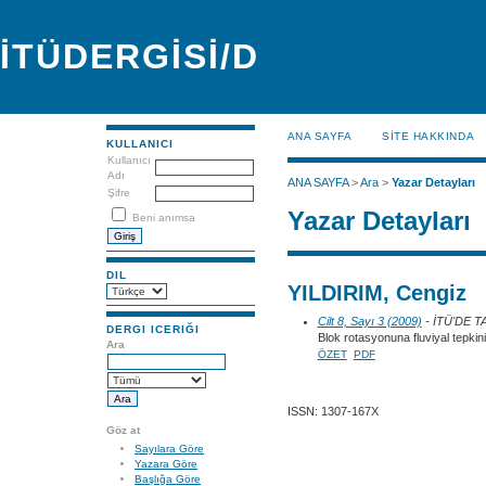
İTÜDERGİSİ/D
ANA SAYFA
SİTE HAKKINDA
KULLANICI
Kullanıcı
Adı
ANA SAYFA
>
Ara
>
Yazar Detayları
Şifre
Yazar Detayları
Beni anımsa
DIL
YILDIRIM, Cengiz
Cilt 8, Sayı 3 (2009)
- İTÜ'DE 
DERGI ICERIĞI
Blok rotasyonuna fluviyal tepkini
Ara
ÖZET
PDF
ISSN: 1307-167X
Göz at
Sayılara Göre
Yazara Göre
Başlığa Göre