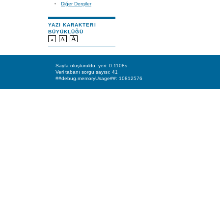
Diğer Dergiler
YAZI KARAKTERI
BÜYÜKLÜĞÜ
Sayfa oluşturuldu, yeri: 0.1108s
Veri tabanı sorgu sayısı: 41
##debug.memoryUsage##: 10812576