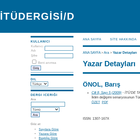
İTÜDERGİSİ/D
ANA SAYFA
SİTE HAKKINDA
KULLANICI
Kullanıcı
Adı
ANA SAYFA
>
Ara
>
Yazar Detayları
Şifre
Yazar Detayları
Beni anımsa
DIL
ÖNOL, Barış
Cilt 8, Sayı 5 (2009)
- İTÜ'DE 
DERGI ICERIĞI
İklim değişimi senaryosunun Tür
Ara
ÖZET
PDF
ISSN: 1307-167X
Göz at
Sayılara Göre
Yazara Göre
Başlığa Göre