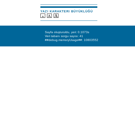
YAZI KARAKTERI BÜYÜKLÜĞÜ
Sayfa oluşturuldu, yeri: 0.1073s
Veri tabanı sorgu sayısı: 41
##debug.memoryUsage##: 10803552