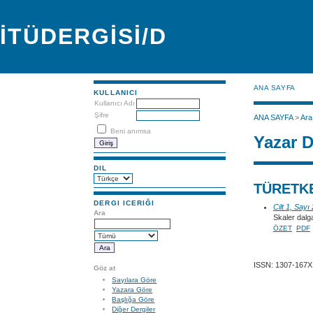
İTÜDERGİSİ/D
ANA SAYFA
KULLANICI
Kullanıcı Adı
Şifre
ANA SAYFA
>
Ara
Beni anımsa
Yazar D
DIL
TÜRETKE
DERGI ICERIĞI
Cilt 1, Sayı
Ara
Skaler dalga
ÖZET
PDF
ISSN: 1307-167X
Göz at
Sayılara Göre
Yazara Göre
Başlığa Göre
Diğer Dergiler