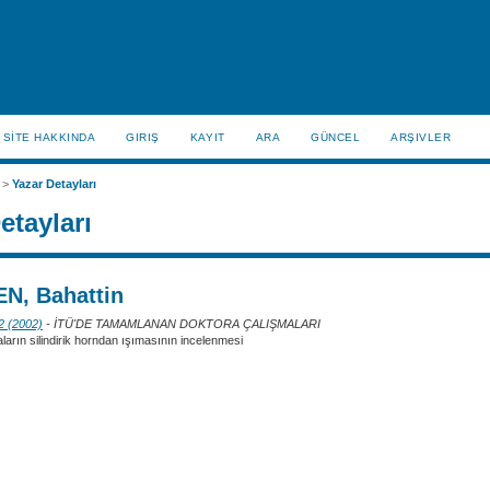
SİTE HAKKINDA
GIRIŞ
KAYIT
ARA
GÜNCEL
ARŞIVLER
>
Yazar Detayları
etayları
N, Bahattin
 2 (2002)
- İTÜ'DE TAMAMLANAN DOKTORA ÇALIŞMALARI
ların silindirik horndan ışımasının incelenmesi