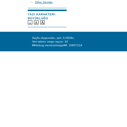
Diğer Dergiler
YAZI KARAKTERI
BÜYÜKLÜĞÜ
Sayfa oluşturuldu, yeri: 0.0939s
Veri tabanı sorgu sayısı: 40
##debug.memoryUsage##: 10807216