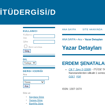
İTÜDERGİSİ/D
ANA SAYFA
SİTE HAKKINDA
KULLANICI
Kullanıcı
Adı
ANA SAYFA
>
Ara
>
Yazar Detayları
Şifre
Yazar Detayları
Beni anımsa
DIL
ERDEM ŞENATALAR
Cilt 7, Sayı 5 (2008)
- İTÜ'DE 
DERGI ICERIĞI
Nanotanelerden silikalit-1 sente
Ara
ÖZET
PDF
ISSN: 1307-167X
Göz at
Sayılara Göre
Yazara Göre
Başlığa Göre