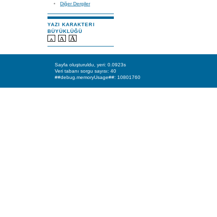
Diğer Dergiler
YAZI KARAKTERI
BÜYÜKLÜĞÜ
Sayfa oluşturuldu, yeri: 0.0923s
Veri tabanı sorgu sayısı: 40
##debug.memoryUsage##: 10801760