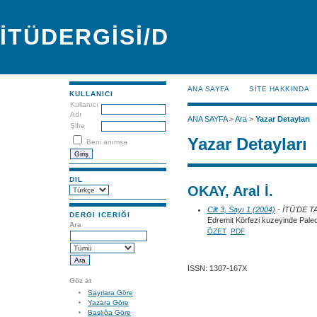
İTÜDERGİSİ/D
ANA SAYFA
SİTE HAKKINDA
KULLANICI
Kullanıcı
Adı
ANA SAYFA
>
Ara
>
Yazar Detayları
Şifre
Yazar Detayları
Beni anımsa
DIL
OKAY, Aral İ.
Cilt 3, Sayı 1 (2004)
- İTÜ'DE 
DERGI ICERIĞI
Edremit Körfezi kuzeyinde Paleotet
Ara
ÖZET
PDF
ISSN: 1307-167X
Göz at
Sayılara Göre
Yazara Göre
Başlığa Göre