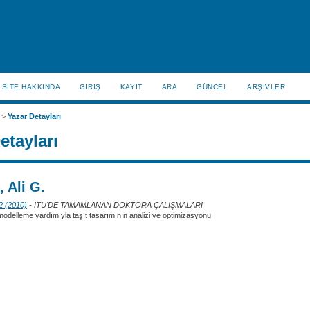
SİTE HAKKINDA
GIRIŞ
KAYIT
ARA
GÜNCEL
ARŞIVLER
>
Yazar Detayları
etayları
 Ali G.
 2 (2010)
- İTÜ'DE TAMAMLANAN DOKTORA ÇALIŞMALARI
odelleme yardımıyla taşıt tasarımının analizi ve optimizasyonu