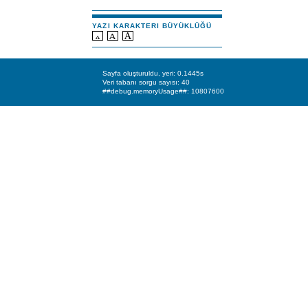
YAZI KARAKTERI BÜYÜKLÜĞÜ
Sayfa oluşturuldu, yeri: 0.1445s
Veri tabanı sorgu sayısı: 40
##debug.memoryUsage##: 10807600