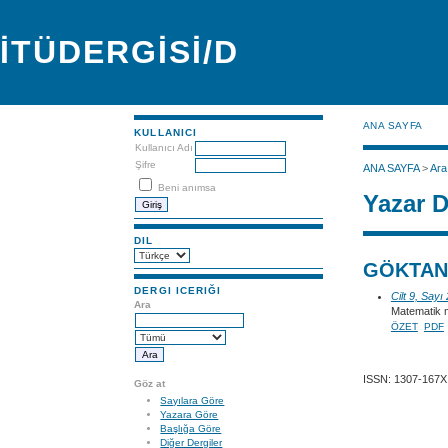
İTÜDERGİSİ/D
ANA SAYFA
KULLANICI
Kullanıcı Adı
Şifre
ANA SAYFA
>
Ara
Beni anımsa
Yazar D
DIL
GÖKTAN,
DERGI ICERIĞI
Cilt 9, Sayı
Ara
Matematik m
ÖZET
PDF
ISSN: 1307-167X
Göz at
Sayılara Göre
Yazara Göre
Başlığa Göre
Diğer Dergiler