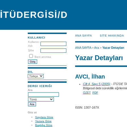
İTÜDERGİSİ/D
ANA SAYFA
SİTE HAKKINDA
KULLANICI
Kullanıcı
Adı
ANA SAYFA
>
Ara
>
Yazar Detayları
Şifre
Yazar Detayları
Beni anımsa
DIL
AVCI, İlhan
Cilt 4, Sayı 5 (2005)
- İTÜ'DE 
DERGI ICERIĞI
Bölgesel debi süreklilik eğrilerin
Ara
ÖZET
PDF
ISSN: 1307-167X
Göz at
Sayılara Göre
Yazara Göre
Başlığa Göre