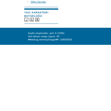
Diğer Dergiler
YAZI KARAKTERI
BÜYÜKLÜĞÜ
Sayfa oluşturuldu, yeri: 0.1299s
Veri tabanı sorgu sayısı: 40
##debug.memoryUsage##: 10800928