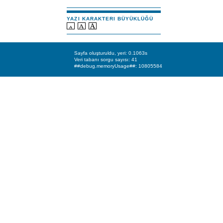
YAZI KARAKTERI BÜYÜKLÜĞÜ
Sayfa oluşturuldu, yeri: 0.1063s
Veri tabanı sorgu sayısı: 41
##debug.memoryUsage##: 10805584