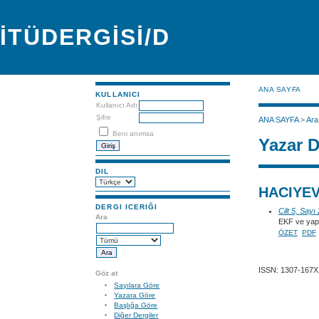
İTÜDERGİSİ/D
ANA SAYFA
KULLANICI
Kullanıcı Adı
Şifre
ANA SAYFA
>
Ara
Beni anımsa
Yazar D
DIL
HACIYEV,
DERGI ICERIĞI
Cilt 5, Sayı
Ara
EKF ve yapay
ÖZET
PDF
ISSN: 1307-167X
Göz at
Sayılara Göre
Yazara Göre
Başlığa Göre
Diğer Dergiler