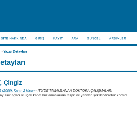
SİTE HAKKINDA
GIRIŞ
KAYIT
ARA
GÜNCEL
ARŞIVLER
>
Yazar Detayları
etayları
 Çingiz
 2 (2006): Kısım 2 Nisan
- İTÜ'DE TAMAMLANAN DOKTORA ÇALIŞMALARI
 sinir ağları ile uçak kanat buzlanmalarının tespiti ve yeniden şekillendirilebilir kontrol