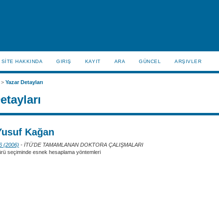
SİTE HAKKINDA
GIRIŞ
KAYIT
ARA
GÜNCEL
ARŞIVLER
>
Yazar Detayları
etayları
Yusuf Kağan
 6 (2006)
- İTÜ'DE TAMAMLANAN DOKTORA ÇALIŞMALARI
ürü seçiminde esnek hesaplama yöntemleri