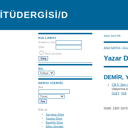
İTÜDERGİSİ/D
ANA SAYFA
KULLANICI
Kullanıcı Adı
Şifre
ANA SAYFA
>
Ara
Beni anımsa
Yazar D
DIL
DEMİR, 
DERGI ICERIĞI
Cilt 5, Sayı
Ara
Ulaştırma t
ÖZET
PDF
ISSN: 1307-167X
Göz at
Sayılara Göre
Yazara Göre
Başlığa Göre
Diğer Dergiler