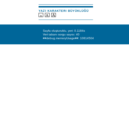
YAZI KARAKTERI BÜYÜKLÜĞÜ
Sayfa oluşturuldu, yeri: 0.1184s
Veri tabanı sorgu sayısı: 40
##debug.memoryUsage##: 10814504